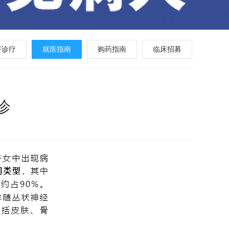
F诊疗
就医指南
购药指南
临床招募
诊