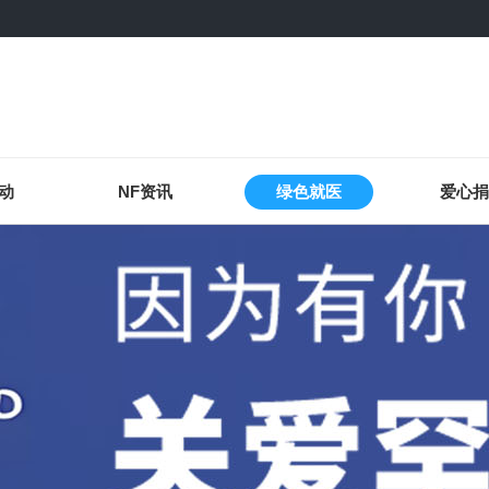
动
NF资讯
绿色就医
爱心捐