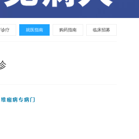
F诊疗
就医指南
购药指南
临床招募
诊