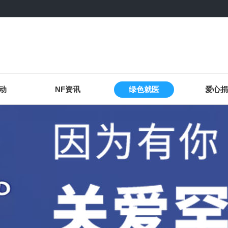
动
NF资讯
绿色就医
爱心捐