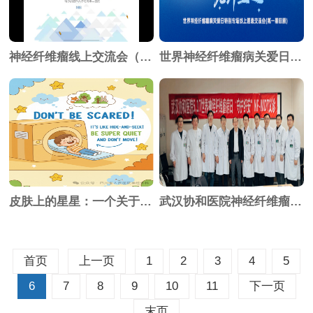
神经纤维瘤线上交流会（第六期）回顾
世界神经纤维瘤病关爱日线上交流会回顾
皮肤上的星星：一个关于"NF1"的故事
武汉协和医院神经纤维瘤义诊成功举办
首页
上一页
1
2
3
4
5
6
7
8
9
10
11
下一页
末页